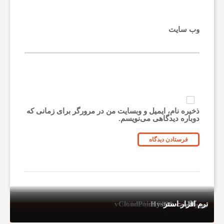
وب‌ سایت
ذخیره نام، ایمیل و وبسایت من در مرورگر برای زمانی که
دوباره دیدگاهی می‌نویسم.
تین کلاینت Hystou
زیروکلاینت vCloudpoint V1
زیروکلاینت vCloudPoint S100
نرم افزار استر
فروشگاه رها