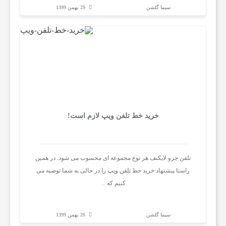
سیما گلشن
29 بهمن 1399
ر
ی
ن
م
خرید خط تلفن ویپ لازم است!
ط
تلفن جزو لایکنف هر نوع مجموعه ای محسوب می شود. در همین
ا
راستا پیشنهاد خرید خط تلفن ویپ را در حالی به شما توصیه می
کنیم که…
ل
سیما گلشن
26 بهمن 1399