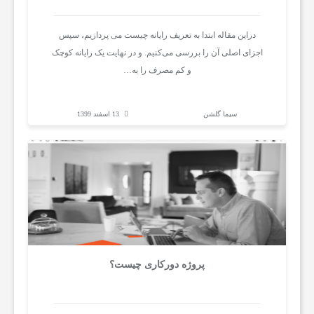
ک
دراین مقاله ابتدا به تعریف رایانه چیست می پردازیم، سپس
اجزای اصلی آن را بررسی می‌کنیم. و در نهایت یک رایانه کوچک
ن
و کم مصرف را به…
و
سیما گلشن
13 اسفند 1399
ل
و
ژ
پروژه دورکاری چیست؟
ی
س