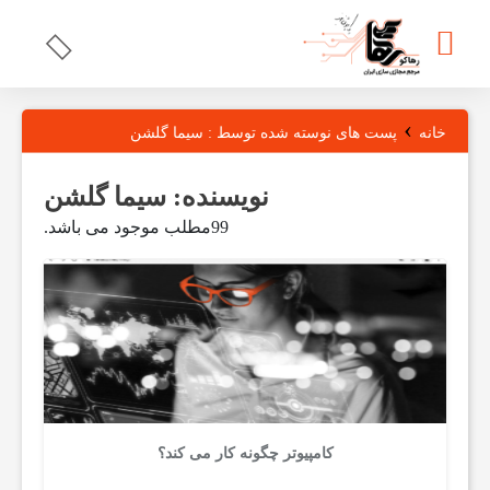
ر
›
خانه
پست های نوسته شده توسط : سیما گلشن
ه
نویسنده:
سیما گلشن
99مطلب موجود می باشد.
ا
م
گ
ت
کامپیوتر چگونه کار می کند؟