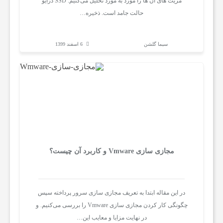
مزیت های آن ها را مورد به مورد تحلیل می‌کنیم. SSD درایو
حالت جامد است. ذخیره…
ا
خ
سیما گلشن
6 اسفند 1399
ب
ا
ر
مجازی سازی Vmware و کاربرد آن چیست؟
آ
در این مقاله ابتدا به تعریف مجازی سازی سرور پرداخته سپس
م
چگونگی کار کردن مجازی سازی Vmware را بررسی می‌کنیم. و
در نهایت مزایا و معایب این…