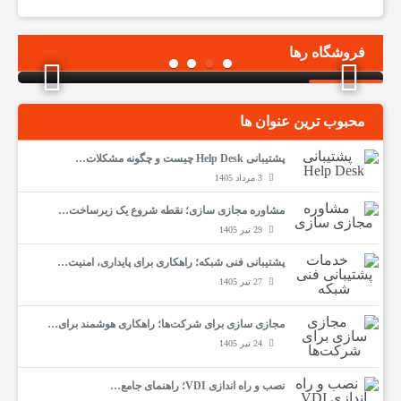
زیروکلاینت vCloudPoint S100
تی
فروشگاه رها
محبوب ترین عنوان ها
پشتیبانی Help Desk چیست و چگونه مشکلات…
3 مرداد 1405
مشاوره مجازی سازی؛ نقطه شروع یک زیرساخت…
29 تیر 1405
پشتیبانی فنی شبکه؛ راهکاری برای پایداری، امنیت…
27 تیر 1405
مجازی سازی برای شرکت‌ها؛ راهکاری هوشمند برای…
24 تیر 1405
نصب و راه اندازی VDI؛ راهنمای جامع…