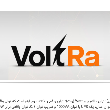
توان UPS با دو واحد مشخص می‌شود: VA (ولت آمپر): توان ظاهری و Watt (وات): توان 