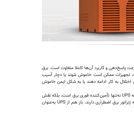
 اما عملکرد، سرعت پاسخ‌دهی و کاربرد آن‌ها کاملا متفاوت است. برق
فاصله، تجهیزات ممکن است خاموش شوند یا دچار آسیب
هد بدون اختلال به کار ادامه دهند یا به شکل ایمن خاموش
همچنین، ژنراتورها صرفا جایگزین منبع برق هستند و هیچ‌گونه فیلتری در برابر نوسانات، نویز الکتریکی یا افت ولتاژ ندارند. در حالی‌که UPS نه‌تنها تأمین‌کننده فوری برق است، بلکه نقش
تثبیت‌کننده ولتاژ و محافظ هوشمند در برابر خطرات برق شهری را هم ایفا می‌کند. به همین دلیل است که حتی در سازمان‌هایی که ژنراتور برق اضطراری دارند، باز هم از UPS به‌عنوان