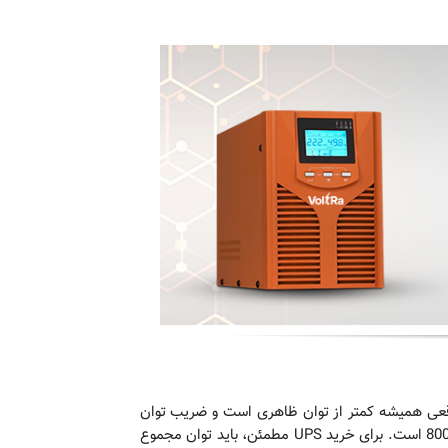
واقعی. نکته مهم اینجاست که توان واقعی همیشه کمتر از توان ظاهری است و ضریب توان
(Power Factor) این نسبت را مشخص می‌کند. به عنوان مثال، یک UPS با توان 1000VA و ضریب توان 0.8، توان واقعی‌ برابر 800W است. برای خرید UPS مطمئن، باید توان مجموع