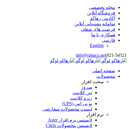
رفتن
مجله تخصصی
به
فروشگاه آنلاین
محتوا
آکادمی رهاکو
سامانه پشتیبانی آنلاین
فرصت های شغلی
همکاری با ما
فارسی
English
info@rahaco.net
|
021-54521
صفحه اصلی
محصولات
سخت افزار
سرور
تین کلاینت
زیرو کلاینت
یو پی اس (UPS)
لیست محصولات سفارشی
نرم افزار
لایسنس نرم افزار Aster
لایسنس محصولات Citrix