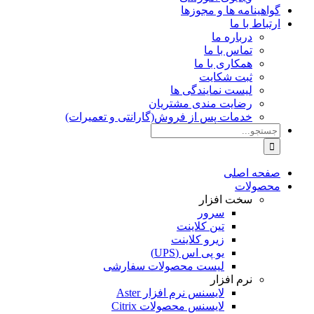
گواهینامه ها و مجوزها
ارتباط با ما
درباره ما
تماس با ما
همکاری با ما
ثبت شکایت
لیست نمایندگی ها
رضایت مندی مشتریان
خدمات پس از فروش(گارانتی و تعمیرات)
جستجو
برای:
صفحه اصلی
محصولات
سخت افزار
سرور
تین کلاینت
زیرو کلاینت
یو پی اس (UPS)
لیست محصولات سفارشی
نرم افزار
لایسنس نرم افزار Aster
لایسنس محصولات Citrix