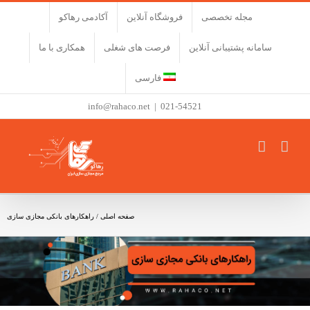
فتن
مجله تخصصی
فروشگاه آنلاین
آکادمی رهاکو
ه
حتوا
سامانه پشتیبانی آنلاین
فرصت های شغلی
همکاری با ما
فارسی
info@rahaco.net
|
021-54521
صفحه اصلی
/
راهکارهای بانکی مجازی سازی